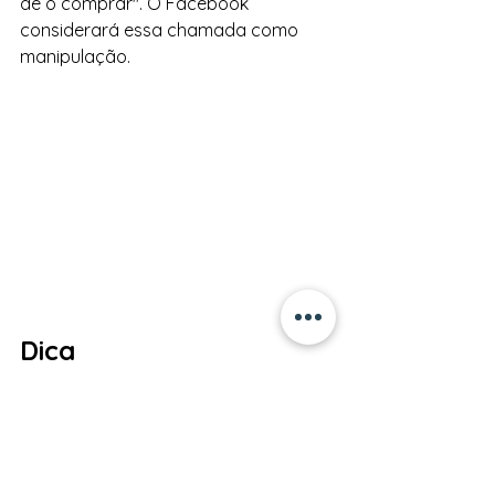
de o comprar". O Facebook 
considerará essa chamada como 
manipulação.
Dica
Por último, um conselho dos 
especialistas da Arabesco Sideral 
Portugal. Quer saber quais textos 
funcionam e vendem? Uma das 
maneiras de fazer isso é 
analisar a 